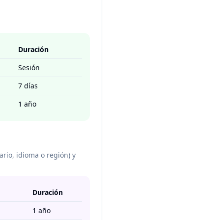
Duración
Sesión
7 días
1 año
rio, idioma o región) y
Duración
1 año