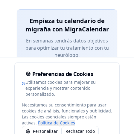
Empieza tu calendario de
migraña con MigraCalendar
En semanas tendrás datos objetivos
para optimizar tu tratamiento con tu
neurólogo.
Comenzar ahora
🍪
Preferencias de Cookies
Utilizamos cookies para mejorar su
experiencia y mostrar contenido
personalizado.
Necesitamos su consentimiento para usar
cookies de análisis, funcionales y publicidad.
Las cookies esenciales siempre están
Información con fines educativos y de bienestar. No
activas.
Política de Cookies
sustituye el diagnóstico ni el tratamiento profesional.
Personalizar
Rechazar Todo
Aviso Legal
•
Términos
•
Privacidad
•
Cookies
•
Menores