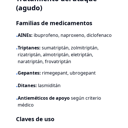
(agudo)
Familias de medicamentos
AINEs:
ibuprofeno, naproxeno, diclofenaco
•
Triptanes:
sumatriptán, zolmitriptán,
•
rizatriptán, almotriptán, eletriptán,
naratriptán, frovatriptán
Gepantes:
rimegepant, ubrogepant
•
Ditanes:
lasmiditán
•
Antieméticos de apoyo
según criterio
•
médico
Claves de uso