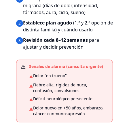
migraña (días de dolor, intensidad,
fármacos, aura, ciclo, sueño)
Establece plan agudo
(1.ª y 2.ª opción de
2
distinta familia) y cuándo usarlo
Revisión cada 8–12 semanas
para
3
ajustar y decidir prevención
Señales de alarma (consulta urgente)
Dolor "en trueno"
⚠️
Fiebre alta, rigidez de nuca,
⚠️
confusión, convulsiones
Déficit neurológico persistente
⚠️
Dolor nuevo en >50 años, embarazo,
⚠️
cáncer o inmunosupresión